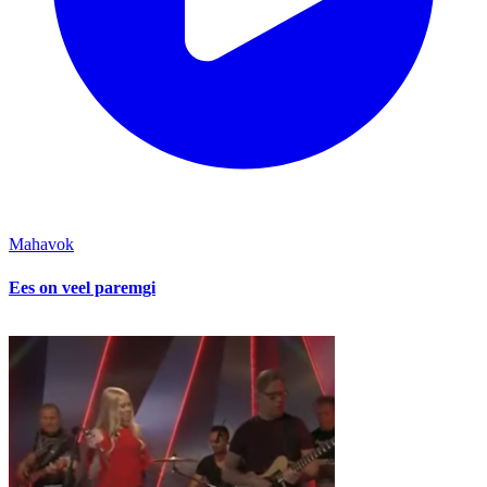
Mahavok
Ees on veel paremgi