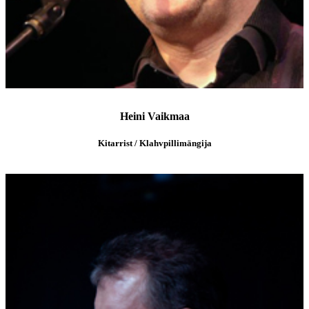
Heini Vaikmaa
Kitarrist / Klahvpillimängija