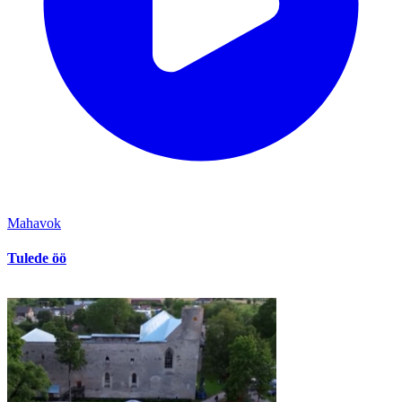
Mahavok
Tulede öö