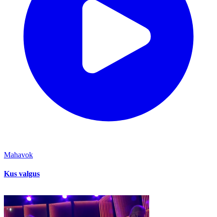
Mahavok
Kus valgus