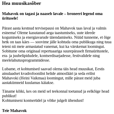
Hea muusikasõber
Mahavok on tagasi ja naaseb lavale – broneeri legend oma
üritusele!
Pärast aasta kestnud tervisepausi on Mahavok taas laval ja valmis
esinema! Oleme kasutanud aega taastumiseks, uute ideede
kogumiseks ja energiavarude täiendamiseks. Nüüd tunneme, et õige
hetk on taas käes — soovime jälle kohtuda oma publikuga ning tuua
teieni nii meie armastatud vanemat, kui ka värskemat loomingut.
Sobitume oma originaal repertuaariga suurepäraselt firmaüritustele,
era- ja juubelipidudele, kontserdisarjadesse, festivalidele ning
meelelahutusprogrammidesse.
Lubame, et kohtumised saavad olema täis head muusikat, Eestis
ainulaadset kvadrofoonilist helide atmosfääri ja seda erilist
Mahavoki (Heini Vaikmaa) loomingut, mille pärast meid juba
aastakümneid kuulamas käiakse.
Täname kõiki, kes on meid sel teekonnal toetanud ja eelkõige head
publikut!
Kohtumiseni kontsertidel ja võtke julgelt ühendust!
Teie Mahavok