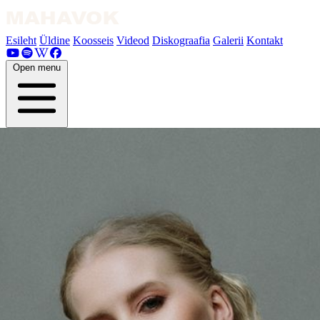
Esileht
Üldine
Koosseis
Videod
Diskograafia
Galerii
Kontakt
Open menu